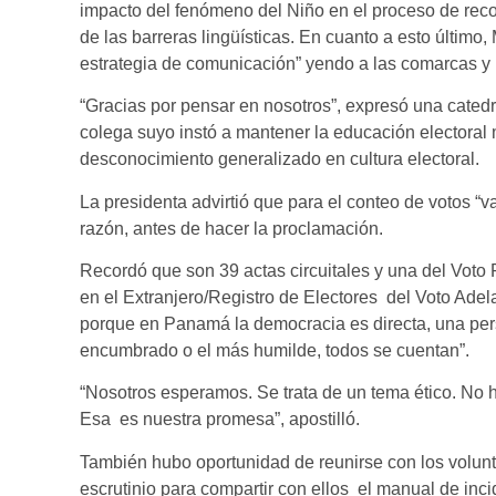
impacto del fenómeno del Niño en el proceso de reco
de las barreras lingüísticas. En cuanto a esto últi
estrategia de comunicación” yendo a las comarcas y 
“Gracias por pensar en nosotros”, expresó una cated
colega suyo instó a mantener la educación electoral m
desconocimiento generalizado en cultura electoral.
La presidenta advirtió que para el conteo de votos “v
razón, antes de hacer la proclamación.
Recordó que son 39 actas circuitales y una del Vo
en el Extranjero/Registro de Electores del Voto Adela
porque en Panamá la democracia es directa, una pers
encumbrado o el más humilde, todos se cuentan”.
“Nosotros esperamos. Se trata de un tema ético. No 
Esa es nuestra promesa”, apostilló.
También hubo oportunidad de reunirse con los volunta
escrutinio para compartir con ellos el manual de inci