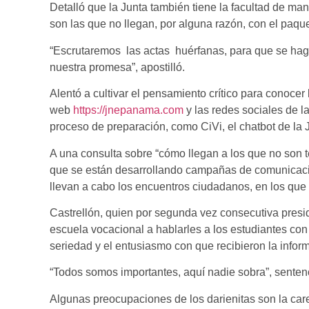
Detalló que la Junta también tiene la facultad de man
son las que no llegan, por alguna razón, con el paquet
“Escrutaremos las actas huérfanas, para que se hag
nuestra promesa”, apostilló.
Alentó a cultivar el pensamiento crítico para conocer 
web
https://jnepanama.com
y las redes sociales de l
proceso de preparación, como CiVi, el chatbot de la 
A una consulta sobre “cómo llegan a los que no son 
que se están desarrollando campañas de comunicación
llevan a cabo los encuentros ciudadanos, en los que
Castrellón, quien por segunda vez consecutiva presid
escuela vocacional a hablarles a los estudiantes co
seriedad y el entusiasmo con que recibieron la infor
“Todos somos importantes, aquí nadie sobra”, senten
Algunas preocupaciones de los darienitas son la car