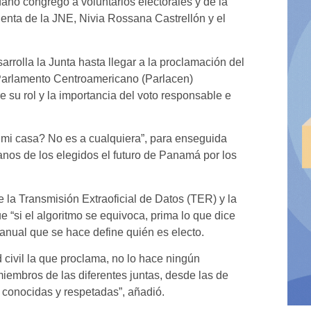
dano congregó a voluntarios electorales y de la
denta de la JNE, Nivia Rossana Castrellón y el
rrolla la Junta hasta llegar a la proclamación del
 Parlamento Centroamericano (Parlacen)
re su rol y la importancia del voto responsable e
e mi casa? No es a cualquiera”, para enseguida
anos de los elegidos el futuro de Panamá por los
e la Transmisión Extraoficial de Datos (TER) y la
e “si el algoritmo se equivoca, prima lo que dice
manual que se hace define quién es electo.
 civil la que proclama, no lo hace ningún
miembros de las diferentes juntas, desde las de
 conocidas y respetadas”, añadió.