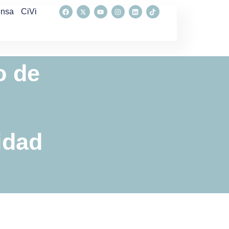
ensa
CiVi
o de
idad