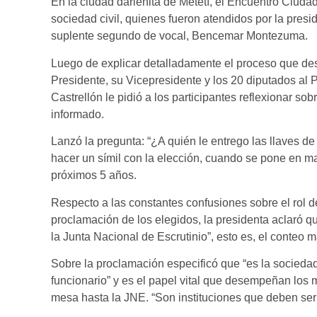
En la ciudad darienita de Metetí, el Encuentro Ciuda
sociedad civil, quienes fueron atendidos por la presi
suplente segundo de vocal, Bencemar Montezuma.
Luego de explicar detalladamente el proceso que desa
Presidente, su Vicepresidente y los 20 diputados al
Castrellón le pidió a los participantes reflexionar sob
informado.
Lanzó la pregunta: “¿A quién le entrego las llaves d
hacer un símil con la elección, cuando se pone en m
próximos 5 años.
Respecto a las constantes confusiones sobre el rol d
proclamación de los elegidos, la presidenta aclaró qu
la Junta Nacional de Escrutinio”, esto es, el conteo 
Sobre la proclamación especificó que “es la sociedad
funcionario” y es el papel vital que desempeñan los 
mesa hasta la JNE. “Son instituciones que deben ser