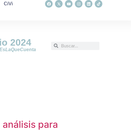
CiVi
io
2024
EsLaQueCuenta
análisis para