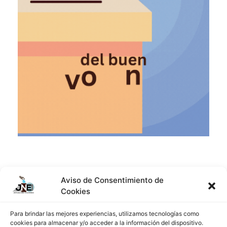
Aviso de Consentimiento de
Cookies
Anterior
Siguiente
Para brindar las mejores experiencias, utilizamos tecnologías como
La Junta Nacional De Escrutinio De Panamá Presenta Formalmente A Sus Miembros
La Junta Nacional De Escrutinio Se Reúne Con Los Miembros De Mesa
cookies para almacenar y/o acceder a la información del dispositivo.