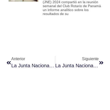
(JNE) 2024 compartió en la reunión
semanal del Club Rotario de Panamá
un informe analítico sobre los
resultados de su
Anterior
Siguiente
La Junta Nacional De Escrutinio Se Reúne Con Los Trabajadores Del Canal De Panamá Del Pacífico
La Junta Nacional De Escrutinio Sostuvo Encuentro Con El Consejo Editorial De TVN Media